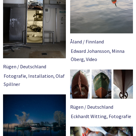
Åland / Finnland
Edward Johansson
,
Minna
Öberg
,
Video
Rügen / Deutschland
Fotografie
,
Installation
,
Olaf
Spillner
Rügen / Deutschland
Eckhardt Witting
,
Fotografie