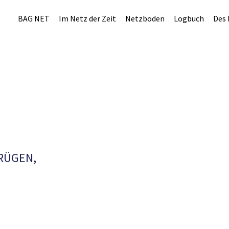
BAG NET
Im Netz der Zeit
Netzboden
Logbuch
Des 
RÜGEN,